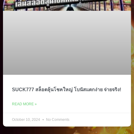
SUCK777 สล็อตลุ้นโชคใหญ่ โบนัสแตกง่าย จ่ายจริง!
READ MORE »
October 10, 2024
No Comments