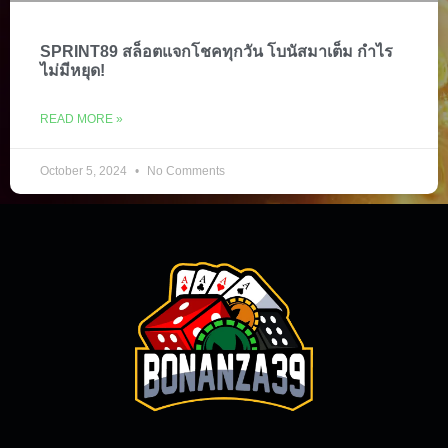
SPRINT89 สล็อตแจกโชคทุกวัน โบนัสมาเต็ม กำไร
ไม่มีหยุด!
READ MORE »
October 5, 2024
No Comments