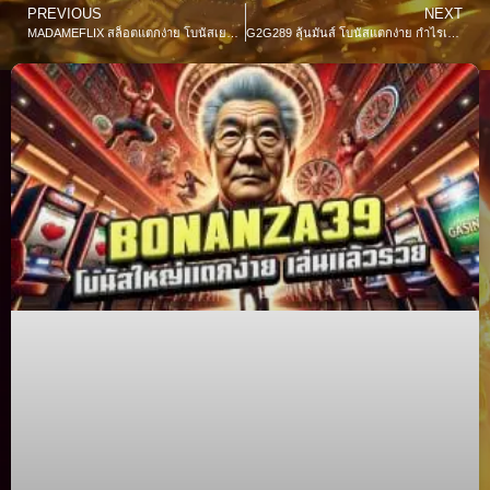
PREVIOUS
NEXT
MADAMEFLIX สล็อตแตกง่าย โบนัสเยอะ กำไรเกินคาด
G2G289 ลุ้นมันส์ โบนัสแตกง่าย กำไรเต็มกระเป๋า