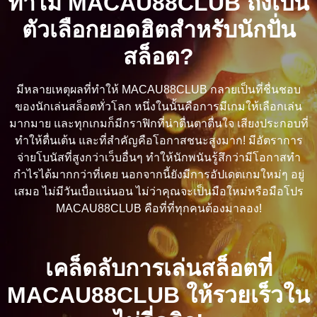
ทำไม MACAU88CLUB ถึงเป็น
ตัวเลือกยอดฮิตสำหรับนักปั่น
สล็อต?
มีหลายเหตุผลที่ทำให้ MACAU88CLUB กลายเป็นที่ชื่นชอบ
ของนักเล่นสล็อตทั่วโลก หนึ่งในนั้นคือการมีเกมให้เลือกเล่น
มากมาย และทุกเกมก็มีกราฟิกที่น่าตื่นตาตื่นใจ เสียงประกอบที่
ทำให้ตื่นเต้น และที่สำคัญคือโอกาสชนะสูงมาก! มีอัตราการ
จ่ายโบนัสที่สูงกว่าเว็บอื่นๆ ทำให้นักพนันรู้สึกว่ามีโอกาสทำ
กำไรได้มากกว่าที่เคย นอกจากนี้ยังมีการอัปเดตเกมใหม่ๆ อยู่
เสมอ ไม่มีวันเบื่อแน่นอน ไม่ว่าคุณจะเป็นมือใหม่หรือมือโปร
MACAU88CLUB คือที่ที่ทุกคนต้องมาลอง!
เคล็ดลับการเล่นสล็อตที่
MACAU88CLUB ให้รวยเร็วใน