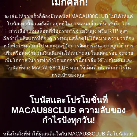
ไม่กี่คลิก!
จะเล่นให้รวยเร็วก็ต้องมีเทคนิค! MACAU88CLUB ไม่ได้ให้แค่
โบนัสเท่านั้น แต่ยังมีกลยุทธ์ในการเล่นสล็อตที่น่าสนใจ โดย
การเลือกเกมสล็อตที่มีอัตราการจ่ายเงินสูง หรือ RTP สูงๆ
ถือว่าเป็นสิ่งแรกที่ต้องดู การหมุนสล็อตไม่ได้หมายความว่าต้อง
หวังพึ่งโชคเสมอไป หากคุณรู้จักการจัดการเงินอย่างถูกวิธี การ
เพิ่มหรือลดจำนวนเงินเดิมพันให้เหมาะสมในแต่ละรอบ จะช่วย
เพิ่มโอกาสในการทำกำไร นอกจากนี้อย่าลืมใช้โปรโมชั่นและ
โบนัสที่ทาง MACAU88CLUB มอบให้เต็มที่ เพื่อเพิ่มกำไรใน
กระเป๋าของคุณ!
โบนัสและโปรโมชั่นที่
MACAU88CLUB ความลับของ
กำไรปังทุกวัน!
หนึ่งในสิ่งที่ทำให้ผู้เล่นติดใจกับ MACAU88CLUB คือโบนัสและ